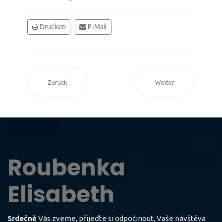
Drucken
E-Mail
Zurück
Weiter
Roubenka
Elisabeth
Srdečně
Vás zveme, přijeďte si odpočinout, Vaše návštěva