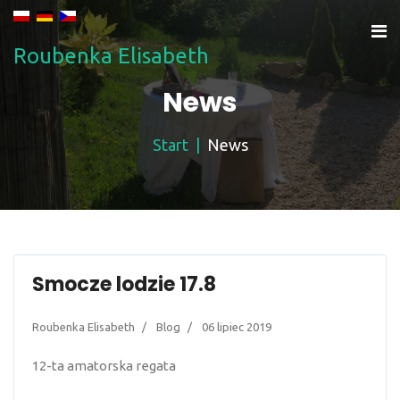
Roubenka Elisabeth
News
Start
News
Smocze lodzie 17.8
Roubenka Elisabeth
Blog
06 lipiec 2019
12-ta amatorska regata