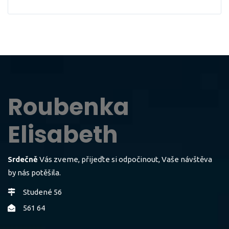
Roubenka
Elisabeth
Srdečně
Vás zveme, přijeďte si odpočinout, Vaše návštěva
by nás potěšila.
Studené 56
561 64