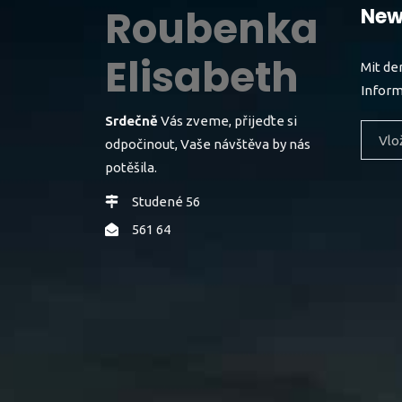
Roubenka
New
Elisabeth
Mit de
Inform
Srdečně
Vás zveme, přijeďte si
odpočinout, Vaše návštěva by nás
potěšila.
Studené 56
561 64