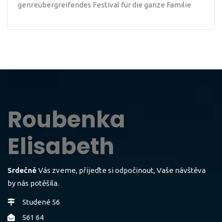
genreübergreifendes Festival für die ganze Familie
Roubenka
Elisabeth
Srdečně
Vás zveme, přijeďte si odpočinout, Vaše návštěva
by nás potěšila.
Studené 56
561 64