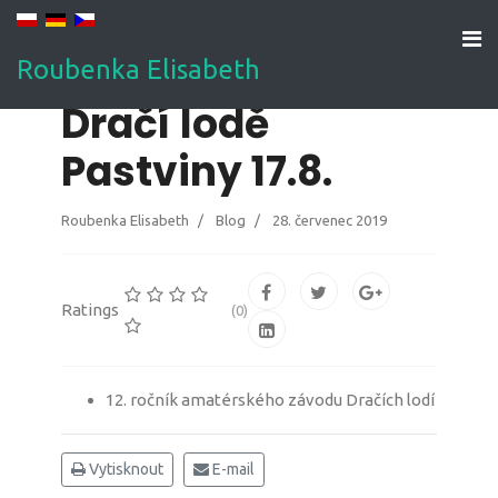
Roubenka Elisabeth
Dračí lodě
Pastviny 17.8.
Roubenka Elisabeth
Blog
28. červenec 2019
Ratings
(0)
12. ročník amatérského závodu Dračích lodí
Vytisknout
E-mail